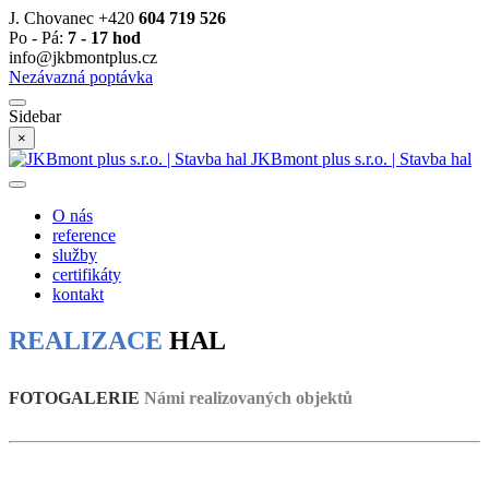
J. Chovanec +420
604 719 526
Po - Pá:
7 - 17 hod
info@jkbmontplus.cz
Nezávazná poptávka
Sidebar
×
JKBmont plus s.r.o. | Stavba hal
O nás
reference
služby
certifikáty
kontakt
REALIZACE
HAL
FOTOGALERIE
Námi realizovaných objektů