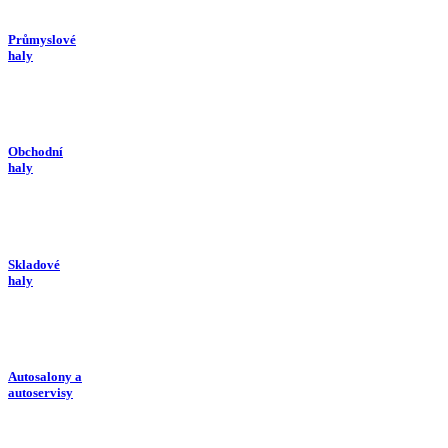
Průmyslové
haly
Obchodní
haly
Skladové
haly
Autosalony a
autoservisy