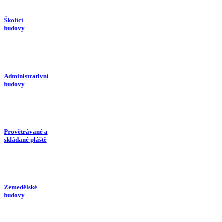
Školící
budovy
Administrativní
budovy
Provětrávané a
skládané pláště
Zemedělské
budovy