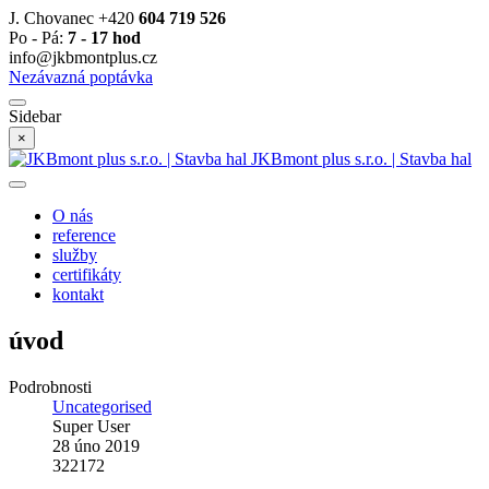
J. Chovanec +420
604 719 526
Po - Pá:
7 - 17 hod
info@jkbmontplus.cz
Nezávazná poptávka
Sidebar
×
JKBmont plus s.r.o. | Stavba hal
O nás
reference
služby
certifikáty
kontakt
úvod
Podrobnosti
Uncategorised
Super User
28 úno 2019
322172