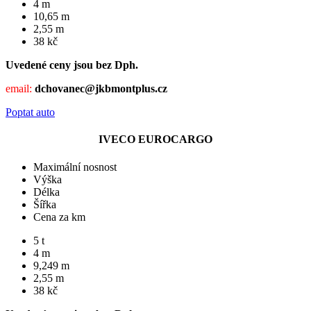
4 m
10,65 m
2,55 m
38 kč
Uvedené ceny jsou bez Dph.
email:
dchovanec@jkbmontplus.cz
Poptat auto
IVECO EUROCARGO
Maximální nosnost
Výška
Délka
Šířka
Cena za km
5 t
4 m
9,249 m
2,55 m
38 kč