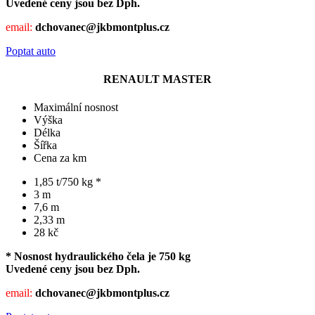
Uvedené ceny jsou bez Dph.
email:
dchovanec@jkbmontplus.cz
Poptat auto
RENAULT MASTER
Maximální nosnost
Výška
Délka
Šířka
Cena za km
1,85 t/750 kg *
3 m
7,6 m
2,33 m
28 kč
* Nosnost hydraulického čela je 750 kg
Uvedené ceny jsou bez Dph.
email:
dchovanec@jkbmontplus.cz