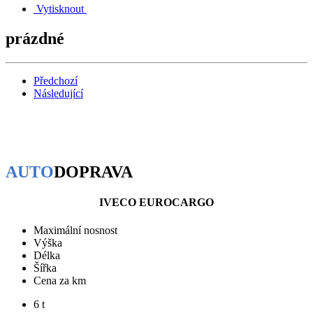
Vytisknout
prázdné
Předchozí
Následující
AUTO
DOPRAVA
IVECO EUROCARGO
Maximální nosnost
Výška
Délka
Šířka
Cena za km
6 t